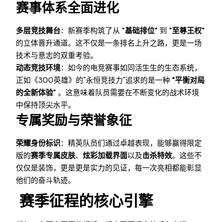
赛事体系全面进化
多层竞技舞台
：新赛季构筑了从
"基础排位"
到
"至尊王权"
的立体晋升通道。这不仅是一条排名上升之路，更是一场
技术与意志的双重考验。
动态竞技环境
：如今的电竞赛事如同活生生的生态系统，
正如《300英雄》的"永恒竞技力"追求的是一种
"平衡对局
的全新体验"
。这意味着队员需要在不断变化的战术环境
中保持顶尖水平。
专属奖励与荣誉象征
荣耀身份标识
：精英队员们通过卓越表现，能够赢得限定
版的
赛季专属皮肤
、
炫彩加载界面
以及
击杀特效
。这些不
仅仅是装饰，更是更是实力的见证，每一次亮相都能彰显
他们的奋斗轨迹。
️ 赛季征程的核心引擎