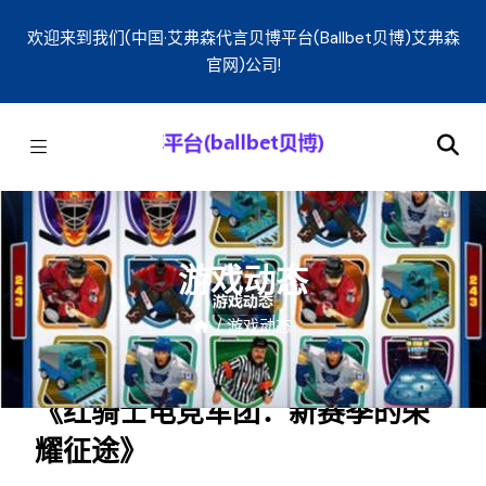
欢迎来到我们(中国·艾弗森代言贝博平台(ballbet贝博)艾弗森
官网)公司!
游戏动态
/
游戏动态
《红骑士电竞军团：新赛季的荣
耀征途》