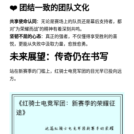
❤️‍ 团结一致的团队文化
共享使命认同
：无论是赛场上的队员还是幕后支持者，都
对"为荣耀而战"的精神有着深刻共鸣。
坚韧不屈的心态
：真正的强者，不仅懂得享受胜利的喜
悦，更能从失败中汲取力量，愈挫愈勇。
未来展望：传奇仍在书写
站在新赛季的门槛上，红骑士电竞军团的目光早已投向远
方。