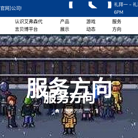
礼拜一 - 礼
官网)公司!
6PM
认识艾弗森代
产品
游戏
服务
言贝博平台
展示
动态
方向
服务方向
/
服务方向