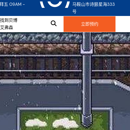
拜五 09AM -
马鞍山市诗狠星海333
号
找到贝博
立即预约
艾弗森