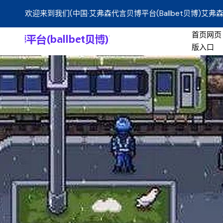
欢迎来到我们(中国·艾弗森代言贝博平台(ballbet贝博)艾弗森
首页网页
版入口