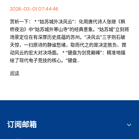
2026-03-01 07:44:46
赏析一下： * “姑苏城外决风云”：化用唐代诗人张继《枫
桥夜泊》中“姑苏城外寒山寺”的经典意象。“姑苏城”立刻将
场景定位在有深厚历史底蕴的苏州。“决风云”三字则石破
天惊，一扫原诗的静谧愁绪，取而代之的是决定胜负、搅
动风云的宏大对决场面。 * “键盘为剑竞巅峰”：精准地描
绘了现代电子竞技的核心。“键盘...
阅读
订阅邮箱