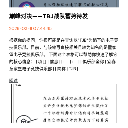
巅峰对决——TBJ战队蓄势待发
2026-03-11 07:44:45
根据你的提问，你很可能是在查询以“TJB”为缩写的电子竞
技俱乐部。目前，与该缩写直接相关且较为知名的是童家
堡电子竞技俱乐部。 下面这个表格可以帮助你快速了解它
的核心信息： | 项目 | 信息 | | :-- | :-- | | 俱乐部全称 | 宜春
童家堡电子竞技俱乐部 | | 简称 | TJB | ...
阅读