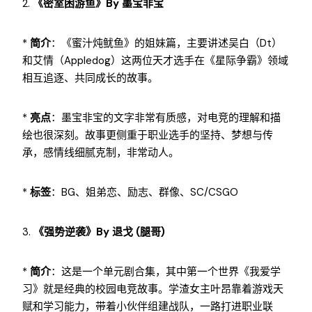
2.
《密室困游鱼》by 墨宝非宝
*
简介
：《蜜汁炖鱿鱼》的姐妹篇，主要讲述吴白（Dt）
和艾情（Appledog）这两位天才选手在《星际争霸》领域
相互追逐、共同成长的故事。
*
亮点
：墨宝非宝的文字非常有质感，对电竞的理解和描
绘也很深刻。故事更侧重于职业选手的坚持、梦想与传
承，感情线细腻克制，非常动人。
*
标签
：BG、姐弟恋、励志、群像、SC/CSGO
3.
《强势逆袭》by 退戈 (腿哥)
*
简介
：这是一个单元剧合集，其中第一个世界《我爱学
习》就是经典的校园电竞故事。学渣女主叶昂靠着游戏天
赋和学习能力，带着小伙伴组建战队，一路打进职业联