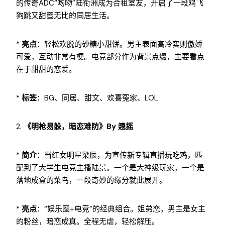
的传奇ADC“吻吻”陆衔洲成为合租室友，开启了一段鸡飞
狗跳又甜蜜无比的同居生活。
*
亮点
：轻松欢脱的砂糖小甜饼。男主表面高冷实则傲娇
可爱，互动非常有梗。电竞部分作为背景点缀，主要看点
在于甜甜的恋爱。
*
标签
：BG、同居、甜文、欢喜冤家、LOL
2.
《明枪易躲，暗恋难防》by 翘摇
*
简介
：当红女明星梁辰，为宣传新专辑直播玩吃鸡，匹
配到了大学生电竞主播陆景。一个是大神级玩家，一个是
落地成盒的菜鸟，一段奇妙的缘分就此展开。
*
亮点
：“娱乐圈+电竞”的经典组合。姐弟恋，男主是女主
的粉丝，暗恋成真。全程无虐，轻松解压。