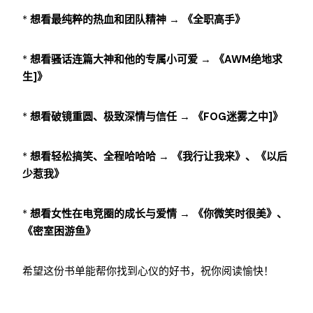
*
想看最纯粹的热血和团队精神
→
《全职高手》
*
想看骚话连篇大神和他的专属小可爱
→
《AWM绝地求
生]》
*
想看破镜重圆、极致深情与信任
→
《FOG迷雾之中]》
*
想看轻松搞笑、全程哈哈哈
→
《我行让我来》、《以后
少惹我》
*
想看女性在电竞圈的成长与爱情
→
《你微笑时很美》、
《密室困游鱼》
希望这份书单能帮你找到心仪的好书，祝你阅读愉快！