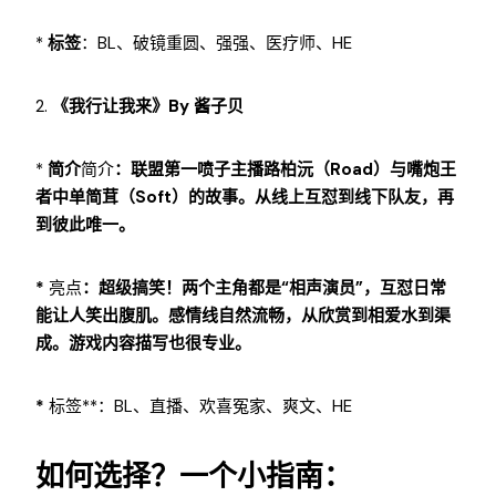
*
标签
：BL、破镜重圆、强强、医疗师、HE
2.
《我行让我来》by 酱子贝
*
简介
简介
：联盟第一喷子主播路柏沅（Road）与嘴炮王
者中单简茸（Soft）的故事。从线上互怼到线下队友，再
到彼此唯一。
*
亮点
：超级搞笑！两个主角都是“相声演员”，互怼日常
能让人笑出腹肌。感情线自然流畅，从欣赏到相爱水到渠
成。游戏内容描写也很专业。
*
标签**：BL、直播、欢喜冤家、爽文、HE
如何选择？一个小指南：