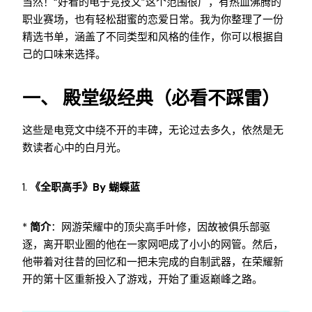
当然！“好看的电子竞技文”这个范围很广，有热血沸腾的
职业赛场，也有轻松甜蜜的恋爱日常。我为你整理了一份
精选书单，涵盖了不同类型和风格的佳作，你可以根据自
己的口味来选择。
一、 殿堂级经典（必看不踩雷）
这些是电竞文中绕不开的丰碑，无论过去多久，依然是无
数读者心中的白月光。
1.
《全职高手》by 蝴蝶蓝
*
简介
：网游荣耀中的顶尖高手叶修，因故被俱乐部驱
逐，离开职业圈的他在一家网吧成了小小的网管。然后，
他带着对往昔的回忆和一把未完成的自制武器，在荣耀新
开的第十区重新投入了游戏，开始了重返巅峰之路。