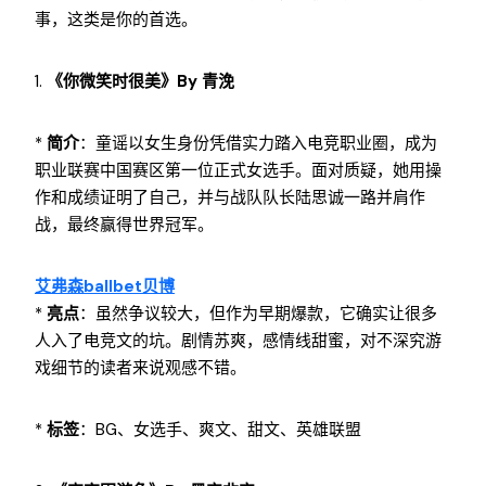
事，这类是你的首选。
1.
《你微笑时很美》by 青浼
*
简介
：童谣以女生身份凭借实力踏入电竞职业圈，成为
职业联赛中国赛区第一位正式女选手。面对质疑，她用操
作和成绩证明了自己，并与战队队长陆思诚一路并肩作
战，最终赢得世界冠军。
艾弗森ballbet贝博
*
亮点
：虽然争议较大，但作为早期爆款，它确实让很多
人入了电竞文的坑。剧情苏爽，感情线甜蜜，对不深究游
戏细节的读者来说观感不错。
*
标签
：BG、女选手、爽文、甜文、英雄联盟