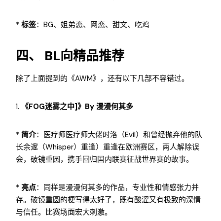
*
标签
：BG、姐弟恋、网恋、甜文、吃鸡
四、 BL向精品推荐
除了上面提到的《AWM》，还有以下几部不容错过。
1.
《FOG迷雾之中]》by 漫漫何其多
*
简介
：医疗师医疗师大佬时洛（Evil）和曾经抛弃他的队
长余邃（Whisper）重逢）重逢在欧洲赛区，两人解除误
会，破镜重圆，携手回归国内联赛征战世界赛的故事。
*
亮点
：同样是漫漫何其多的作品，专业性和情感张力并
存。破镜重圆的梗写得太好了，既有酸涩又有极致的深情
与信任。比赛场面宏大刺激。