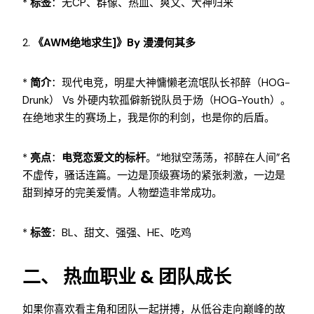
*
标签
：无CP、群像、热血、爽文、大神归来
2.
《AWM绝地求生]》by 漫漫何其多
*
简介
：现代电竞，明星大神慵懒老流氓队长祁醉（HOG-
Drunk） Vs 外硬内软孤僻新锐队员于炀（HOG-Youth）。
在绝地求生的赛场上，我是你的利剑，也是你的后盾。
*
亮点
：
电竞恋爱文的标杆
。“地狱空荡荡，祁醉在人间”名
不虚传，骚话连篇。一边是顶级赛场的紧张刺激，一边是
甜到掉牙的完美爱情。人物塑造非常成功。
*
标签
：BL、甜文、强强、HE、吃鸡
二、 热血职业 & 团队成长
如果你喜欢看主角和团队一起拼搏，从低谷走向巅峰的故