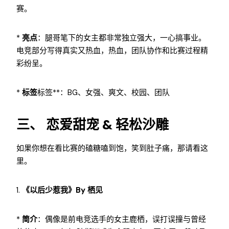
赛。
*
亮点
：腿哥笔下的女主都非常独立强大，一心搞事业。
电竞部分写得真实又热血，热血，团队协作和比赛过程精
彩纷呈。
*
标签
标签**：BG、女强、爽文、校园、团队
三、 恋爱甜宠 & 轻松沙雕
如果你想在看比赛的磕糖嗑到饱，笑到肚子痛，那请看这
里。
1.
《以后少惹我》by 栖见
*
简介
：偶像是前电竞选手的女主鹿栖，误打误撞与曾经