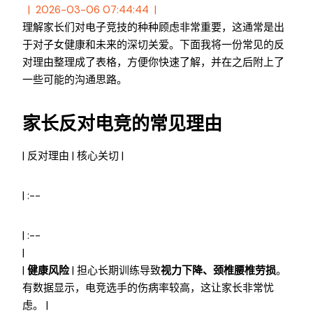
2026-03-06 07:44:44
理解家长们对电子竞技的种种顾虑非常重要，这通常是出
于对子女健康和未来的深切关爱。下面我将一份常见的反
对理由整理成了表格，方便你快速了解，并在之后附上了
一些可能的沟通思路。
家长反对电竞的常见理由
| 反对理由 | 核心关切 |
| :--
| :--
|
|
健康风险
| 担心长期训练导致
视力下降、颈椎腰椎劳损
。
有数据显示，电竞选手的伤病率较高，这让家长非常忧
虑。 |