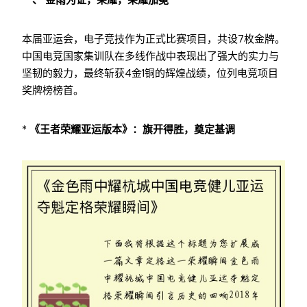
一、 金雨为证，荣耀，荣耀加冕
本届亚运会，电子竞技作为正式比赛项目，共设7枚金牌。
中国电竞国家集训队在多线作战中表现出了强大的实力与
坚韧的毅力，最终斩获4金1铜的辉煌战绩，位列电竞项目
奖牌榜榜首。
*
《王者荣耀亚运版本》：旗开得胜，奠定基调