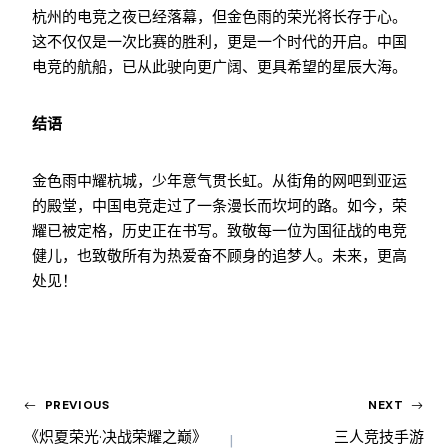
杭州的电竞之夜已经落幕，但金色雨的荣光将长存于心。
这不仅仅是一次比赛的胜利，更是一个时代的开启。中国
电竞的航船，已从此驶向更广阔、更具希望的星辰大海。
结语
金色雨中耀杭城，少年意气贯长虹。从街角的网吧到亚运
的殿堂，中国电竞走过了一条漫长而坎坷的路。如今，荣
耀已被定格，历史正在书写。致敬每一位为国征战的电竞
健儿，也致敬所有为热爱奋不顾身的追梦人。未来，更高
处见！
PREVIOUS
NEXT
《炽夏荣光·决战荣耀之巅》
三人竞技手游