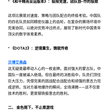
*
《和平精英亚运版本》：极限竞速，团队协-作的极致
这项比赛是对速度、策略与团队配合的终极考验。中国队
的四名队员如同精密仪器上的齿轮，在复杂的赛场环境中
完美协同，以绝对优势冲过终点，展现了新时代中国青年
顶尖的数字体育素养。
*
《DOTA2》：逆境重生，铸就传奇
贝博艾弗森
这无疑是最牵动人心的一枚金牌。面对强大的蒙古队，中
国队一度被逼入绝境。但在最终的决胜局中，队员们顶住
巨大压力，凭借完美的团战配合战配合和顽强的意志力完
成逆转。当对方基地爆炸的瞬间，全场沸腾——这不仅是
技术的胜利，更是钢铁般意志的胜利。
二、 金色雨下，不止是游戏