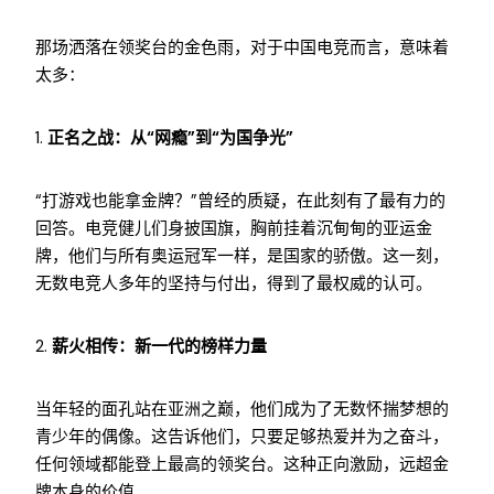
那场洒落在领奖台的金色雨，对于中国电竞而言，意味着
太多：
1.
正名之战：从“网瘾”到“为国争光”
“打游戏也能拿金牌？”曾经的质疑，在此刻有了最有力的
回答。电竞健儿们身披国旗，胸前挂着沉甸甸的亚运金
牌，他们与所有奥运冠军一样，是国家的骄傲。这一刻，
无数电竞人多年的坚持与付出，得到了最权威的认可。
2.
薪火相传：新一代的榜样力量
当年轻的面孔站在亚洲之巅，他们成为了无数怀揣梦想的
青少年的偶像。这告诉他们，只要足够热爱并为之奋斗，
任何领域都能登上最高的领奖台。这种正向激励，远超金
牌本身的价值。