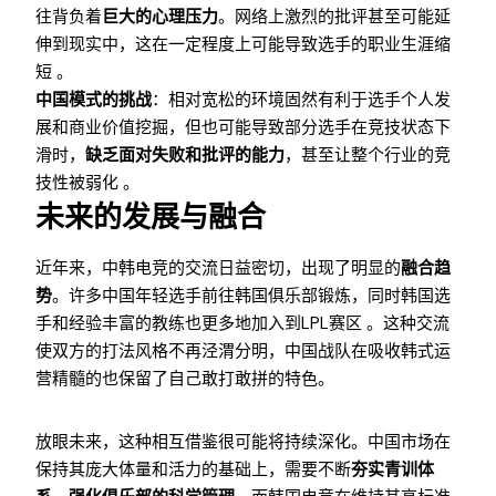
往背负着
巨大的心理压力
。网络上激烈的批评甚至可能延
伸到现实中，这在一定程度上可能导致选手的职业生涯缩
短 。
中国模式的挑战
：相对宽松的环境固然有利于选手个人发
展和商业价值挖掘，但也可能导致部分选手在竞技状态下
滑时，
缺乏面对失败和批评的能力
，甚至让整个行业的竞
技性被弱化 。
未来的发展与融合
近年来，中韩电竞的交流日益密切，出现了明显的
融合趋
势
。许多中国年轻选手前往韩国俱乐部锻炼，同时韩国选
手和经验丰富的教练也更多地加入到LPL赛区 。这种交流
使双方的打法风格不再泾渭分明，中国战队在吸收韩式运
营精髓的也保留了自己敢打敢拼的特色。
放眼未来，这种相互借鉴很可能将持续深化。中国市场在
保持其庞大体量和活力的基础上，需要不断
夯实青训体