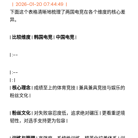
2026-01-20 07:44:49
下面这个表格清晰地梳理了两国电竞在各个维度的核心差
异。
|
比较维度
|
韩国电竞
|
中国电竞
|
| :--
| :--
| : |
|
核心理念
| 成绩至上的体育竞技 | 兼具兼具竞技与娱乐的
粉丝文化 |
|
粉丝文化
| 对失败容忍度低，追求绝对碾压 | 更看重逆境
韧性，对选手支持更为包容 |