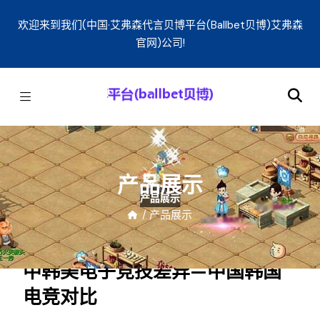
欢迎来到我们(中国·艾弗森代言贝博平台(ballbet贝博)艾弗森
官网)公司!
产品展示
/
产品展示
中韩美电子竞技差异—中国韩国
电竞对比