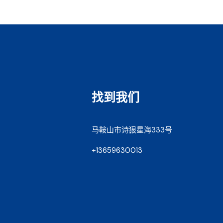
找到我们
马鞍山市诗狠星海333号
+13659630013