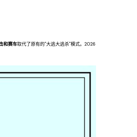
击和赛车
取代了原有的"大逃大逃杀"模式。2026