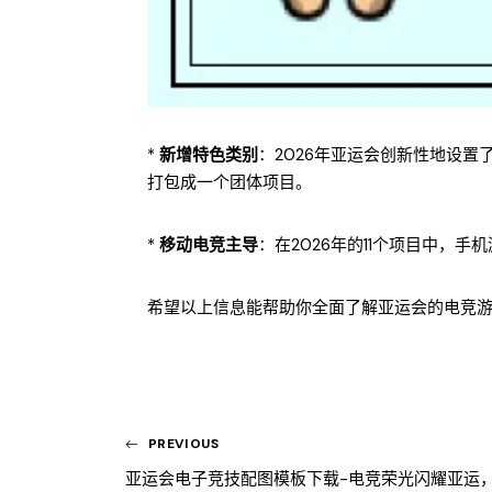
*
新增特色类别
：2026年亚运会创新性地设置
打包成一个团体项目。
*
移动电竞主导
：在2026年的11个项目中，
希望以上信息能帮助你全面了解亚运会的电竞
PREVIOUS
亚运会电子竞技配图模板下载-电竞荣光闪耀亚运