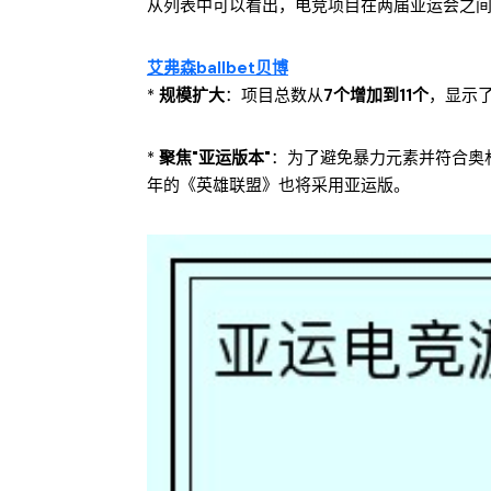
从列表中可以看出，电竞项目在两届亚运会之
艾弗森ballbet贝博
*
规模扩大
：项目总数从
7个增加到11个
，显示
*
聚焦"亚运版本"
：为了避免暴力元素并符合奥
年的《英雄联盟》也将采用亚运版。