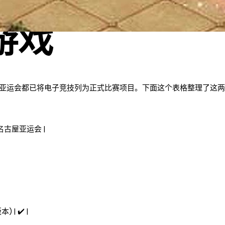
游戏
名古屋亚运会都已将电子竞技列为正式比赛项目。下面这个表格整理了这
6名古屋亚运会 |
) | ✔️ |