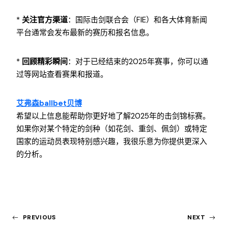
*
关注官方渠道
：国际击剑联合会（FIE）和各大体育新闻
平台通常会发布最新的赛历和报名信息。
*
回顾精彩瞬间
：对于已经结束的2025年赛事，你可以通
过
等网站查看赛果和报道。
艾弗森ballbet贝博
希望以上信息能帮助你更好地了解2025年的击剑锦标赛。
如果你对某个特定的剑种（如花剑、重剑、佩剑）或特定
国家的运动员表现特别感兴趣，我很乐意为你提供更深入
的分析。
PREVIOUS
NEXT