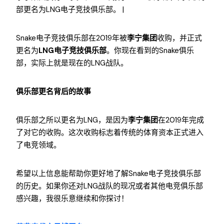
部更名为LNG电子竞技俱乐部。 |
Snake电子竞技俱乐部在2019年被
李宁集团
收购，并正式
更名为
LNG电子竞技俱乐部
。你现在看到的Snake俱乐
部，实际上就是现在的LNG战队。
俱乐部更名背后的故事
俱乐部之所以更名为LNG，是因为
李宁集团
在2019年完成
了对它的收购。这次收购标志着传统的体育资本正式进入
了电竞领域。
希望以上信息能帮助你更好地了解Snake电子竞技俱乐部
的历史。如果你还对LNG战队的现况或者其他电竞俱乐部
感兴趣，我很乐意继续和你探讨！