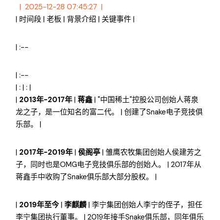
2025-12-28 07:45:27
| 时间段 | 老板 | 背景介绍 | 关键事件 |
| :--
| :--
| : | : |
|
2013年-2017年
|
蒋鑫
| "中国稀土"控股公司创始人蒋泉
龙之子，是一位知名的富二代。 | 创建了Snake电子竞技俱
乐部。 |
|
2017年-2019年
|
侯阁亭
| 雏鹰农牧集团创始人侯建芳之
子，同时也是OMG电子竞技俱乐部的创始人。 | 2017年从
蒋鑫手中收购了Snake俱乐部大部分股权。 |
|
2019年至今
|
李麒麟
| 李宁集团创始人李宁的侄子，担任
李宁集团执行董事。 | 2019年接手Snake俱乐部，同年俱乐