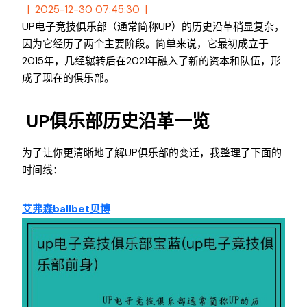
2025-12-30 07:45:30
UP电子竞技俱乐部（通常简称UP）的历史沿革稍显复杂，
因为它经历了两个主要阶段。简单来说，它最初成立于
2015年，几经辗转后在2021年融入了新的资本和队伍，形
成了现在的俱乐部。
️ UP俱乐部历史沿革一览
为了让你更清晰地了解UP俱乐部的变迁，我整理了下面的
时间线：
艾弗森ballbet贝博